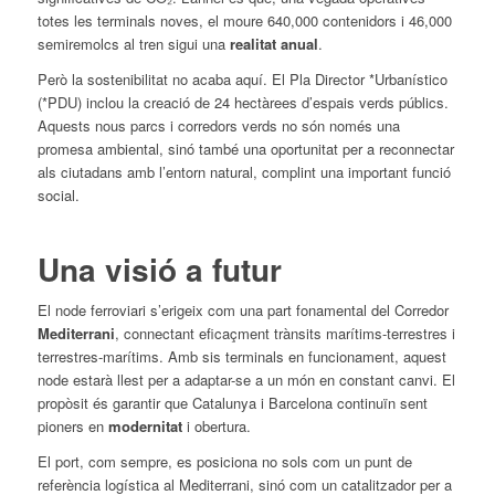
totes les terminals noves, el moure 640,000 contenidors i 46,000
semiremolcs al tren sigui una
realitat anual
.
Però la sostenibilitat no acaba aquí. El Pla Director *Urbanístico
(*PDU) inclou la creació de 24 hectàrees d’espais verds públics.
Aquests nous parcs i corredors verds no són només una
promesa ambiental, sinó també una oportunitat per a reconnectar
als ciutadans amb l’entorn natural, complint una important funció
social.
Una visió a futur
El node ferroviari s’erigeix com una part fonamental del Corredor
Mediterrani
, connectant eficaçment trànsits marítims-terrestres i
terrestres-marítims. Amb sis terminals en funcionament, aquest
node estarà llest per a adaptar-se a un món en constant canvi. El
propòsit és garantir que Catalunya i Barcelona continuïn sent
pioners en
modernitat
i obertura.
El port, com sempre, es posiciona no sols com un punt de
referència logística al Mediterrani, sinó com un catalitzador per a