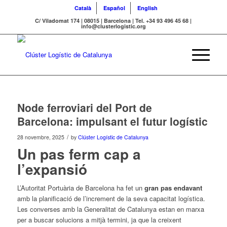
Català
Español
English
C/ Viladomat 174 | 08015 | Barcelona | Tel. +34 93 496 45 68 |
info@clusterlogistic.org
Node ferroviari del Port de
Barcelona: impulsant el futur logístic
/
28 novembre, 2025
by
Clúster Logístic de Catalunya
Un pas ferm cap a
l’expansió
L’Autoritat Portuària de Barcelona ha fet un
gran pas endavant
amb la planificació de l’increment de la seva capacitat logística.
Les converses amb la Generalitat de Catalunya estan en marxa
per a buscar solucions a mitjà termini, ja que la creixent