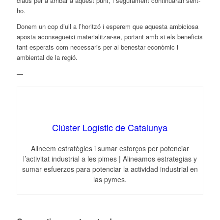
claus per a arribar a aquest punt, i segurament continuaran sent-
ho.
Donem un cop d’ull a l’horitzó i esperem que aquesta ambiciosa
aposta aconsegueixi materialitzar-se, portant amb si els beneficis
tant esperats com necessaris per al benestar econòmic i
ambiental de la regió.
—
Clúster Logístic de Catalunya
Alineem estratègies i sumar esforços per potenciar
l’activitat industrial a les pimes | Alineamos estrategias y
sumar esfuerzos para potenciar la actividad industrial en
las pymes.