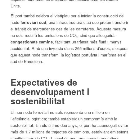
Units.
El port també celebra el vistiplau per a iniciar la construcció del
node
ferroviari sud
, una infraestructura clau que pretén transferir
el trànsit de mercaderies des de les carreteres. Aquesta mesura
no sols reduirà les emissions de CO₂, sinó que alleugerirà
congestionats camins
, facilitant un trànsit més fluid i menys
accidentat. Amb una inversió d’uns 265 milions d’euros, s’espera
que aquest node transformi la logística portuària i marítima en el
sud de Barcelona.
Expectatives de
desenvolupament i
sostenibilitat
El nou node ferroviari no sols representa una millora en
l’eficiència logística; també estableix un compromís amb la
sostenibilitat. En els últims deu anys, el port ha aconseguit evitar
més de 1,7 milions de trajectes de camions, estalviant emissions
significatives de CO₂. L’anhel és que, una vegada operatives