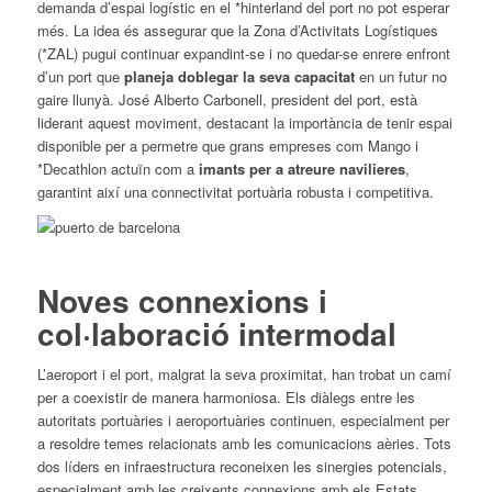
demanda d’espai logístic en el *hinterland del port no pot esperar
més. La idea és assegurar que la Zona d’Activitats Logístiques
(*ZAL) pugui continuar expandint-se i no quedar-se enrere enfront
d’un port que
planeja doblegar la seva capacitat
en un futur no
gaire llunyà. José Alberto Carbonell, president del port, està
liderant aquest moviment, destacant la importància de tenir espai
disponible per a permetre que grans empreses com Mango i
*Decathlon actuïn com a
imants per a atreure navilieres
,
garantint així una connectivitat portuària robusta i competitiva.
Noves connexions i
col·laboració intermodal
L’aeroport i el port, malgrat la seva proximitat, han trobat un camí
per a coexistir de manera harmoniosa. Els diàlegs entre les
autoritats portuàries i aeroportuàries continuen, especialment per
a resoldre temes relacionats amb les comunicacions aèries. Tots
dos líders en infraestructura reconeixen les sinergies potencials,
especialment amb les creixents connexions amb els Estats