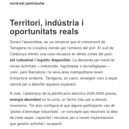
nord-est peninsular
.
Territori, indústria i
oportunitats reals
Durant l’assemblea, es va remarcar que el creixement de
Tarragona no s’explica només per l’ambició del port. El sud de
Catalunya ofereix una cosa escassa en altres zones del país:
sòl industrial i logístic disponible
. La demanda per instal·lar
noves activitats —industrials, logístiques o tecnològiques—
creix, però Barcelona i la seva àrea metropolitana tenen
limitacions evidents. Tarragona, en canvi, emergeix com a espai
natural per a absorbir aquesta expansió.
A més, l’esborrany de la planificació elèctrica 2025-2030 preveu
energia abundant
en la zona, un factor clau per a atreure
inversions. Tot això configura el que alguns participants van dir
“pistes d’aterratge industrials”, un concepte que resumeix la idea
de crear espai, capacitat i recursos per a noves implantacions
que generin activitat i ocupació.