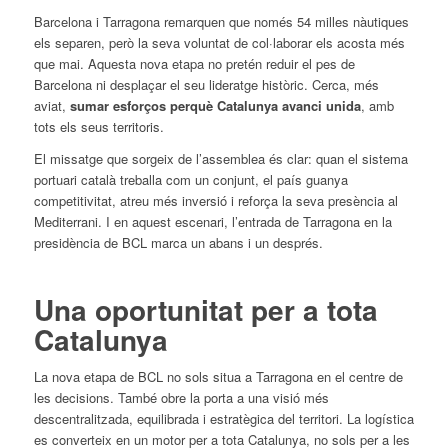
Barcelona i Tarragona remarquen que només 54 milles nàutiques
els separen, però la seva voluntat de col·laborar els acosta més
que mai. Aquesta nova etapa no pretén reduir el pes de
Barcelona ni desplaçar el seu lideratge històric. Cerca, més
aviat,
sumar esforços perquè Catalunya avanci unida
, amb
tots els seus territoris.
El missatge que sorgeix de l’assemblea és clar: quan el sistema
portuari català treballa com un conjunt, el país guanya
competitivitat, atreu més inversió i reforça la seva presència al
Mediterrani. I en aquest escenari, l’entrada de Tarragona en la
presidència de BCL marca un abans i un després.
Una oportunitat per a tota
Catalunya
La nova etapa de BCL no sols situa a Tarragona en el centre de
les decisions. També obre la porta a una visió més
descentralitzada, equilibrada i estratègica del territori. La logística
es converteix en un motor per a tota Catalunya, no sols per a les