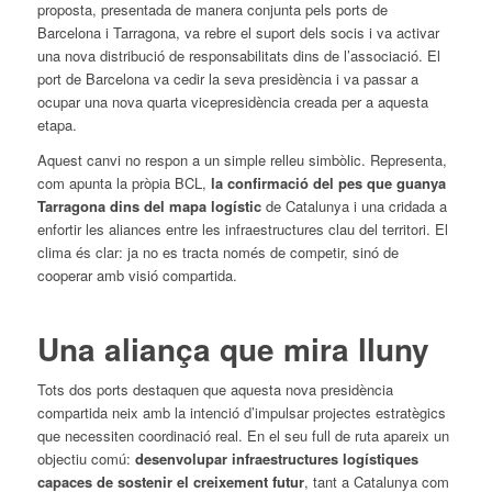
proposta, presentada de manera conjunta pels ports de
Barcelona i Tarragona, va rebre el suport dels socis i va activar
una nova distribució de responsabilitats dins de l’associació. El
port de Barcelona va cedir la seva presidència i va passar a
ocupar una nova quarta vicepresidència creada per a aquesta
etapa.
Aquest canvi no respon a un simple relleu simbòlic. Representa,
com apunta la pròpia BCL,
la confirmació del pes que guanya
Tarragona dins del mapa logístic
de Catalunya i una cridada a
enfortir les aliances entre les infraestructures clau del territori. El
clima és clar: ja no es tracta només de competir, sinó de
cooperar amb visió compartida.
Una aliança que mira lluny
Tots dos ports destaquen que aquesta nova presidència
compartida neix amb la intenció d’impulsar projectes estratègics
que necessiten coordinació real. En el seu full de ruta apareix un
objectiu comú:
desenvolupar infraestructures logístiques
capaces de sostenir el creixement futur
, tant a Catalunya com