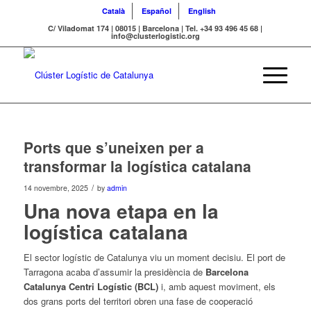
Català
Español
English
C/ Viladomat 174 | 08015 | Barcelona | Tel. +34 93 496 45 68 |
info@clusterlogistic.org
Ports que s’uneixen per a
transformar la logística catalana
/
14 novembre, 2025
by
admin
Una nova etapa en la
logística catalana
El sector logístic de Catalunya viu un moment decisiu. El port de
Tarragona acaba d’assumir la presidència de
Barcelona
Catalunya Centri Logístic (BCL)
i, amb aquest moviment, els
dos grans ports del territori obren una fase de cooperació