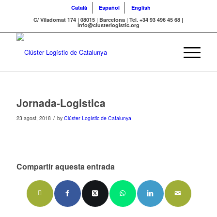
Català
Español
English
C/ Viladomat 174 | 08015 | Barcelona | Tel. +34 93 496 45 68 |
info@clusterlogistic.org
Jornada-Logistica
/
23 agost, 2018
by
Clúster Logístic de Catalunya
Compartir aquesta entrada