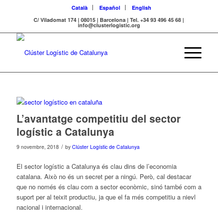
Català
Español
English
C/ Viladomat 174 | 08015 | Barcelona | Tel. +34 93 496 45 68 |
info@clusterlogistic.org
L’avantatge competitiu del sector
logístic a Catalunya
/
9 novembre, 2018
by
Clúster Logístic de Catalunya
El sector logístic a Catalunya és clau dins de l’economia
catalana. Això no és un secret per a ningú. Però, cal destacar
que no només és clau com a sector econòmic, sinó també com a
suport per al teixit productiu, ja que el fa més competitiu a nievl
nacional i internacional.