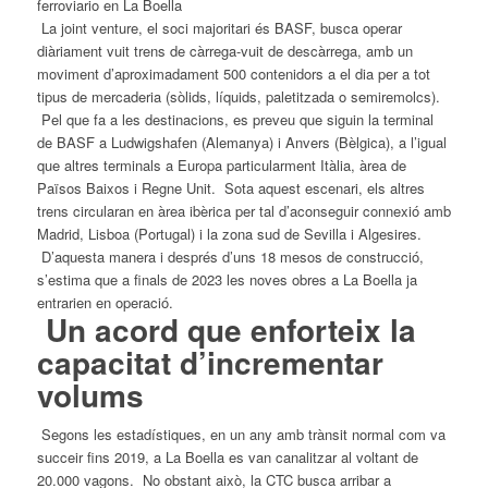
La joint venture,
el
soci majoritari és BASF, busca operar
diàriament vuit trens de càrrega-vuit de descàrrega, amb un
moviment d’aproximadament 500 contenidors a
el
dia per a tot
tipus de mercaderia (sòlids, líquids, paletitzada o semiremolcs).
Pel que fa a les destinacions, es preveu que siguin la terminal
de BASF a Ludwigshafen (Alemanya) i Anvers (Bèlgica), a l’igual
que altres terminals a Europa particularment Itàlia, àrea de
Països Baixos i Regne Unit. Sota aquest escenari, els altres
trens circularan en àrea ibèrica per tal d’aconseguir connexió amb
Madrid, Lisboa (Portugal) i la zona sud de Sevilla i Algesires.
D’aquesta manera i després d’uns 18 mesos de construcció,
s’estima que a finals de 2023 les noves obres a La
Boella
ja
entrarien en operació.
Un acord que enforteix la
capacitat d’incrementar
volums
Segons les estadístiques, en un any amb trànsit normal com va
succeir fins 2019, a La
Boella
es van canalitzar al voltant de
20.000 vagons. No obstant això, la CTC busca arribar a