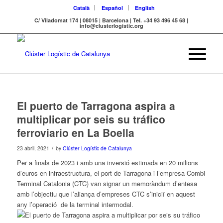
Català
Español
English
C/ Viladomat 174 | 08015 | Barcelona | Tel. +34 93 496 45 68 |
info@clusterlogistic.org
El puerto de Tarragona aspira a
multiplicar por seis su tráfico
ferroviario en La Boella
/
23 abril, 2021
by
Clúster Logístic de Catalunya
Per a finals de 2023 i amb una inversió estimada en 20 milions
d’euros en infraestructura,
el
port de
Tarragona
i l’empresa Combi
Terminal Catalonia (CTC) van signar un memoràndum d’entesa
amb l’objectiu que l’aliança d’empreses CTC s’iniciï en aquest
any l’operació de la terminal intermodal.