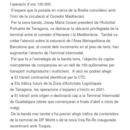
l’operació d’uns 120.000.
S’espera que la posada en marxa de la
Boella
coincideixi amb
l’inici de la circulació al Corredor Mediterrani.
Per la seva banda, Josep Maria Cruset president de l’Autoritat
Portuària de
Tarragona
, va destacar la ubicació privilegiada de la
terminal entre
el
corredor d’Henares i la Mediterrània. També va
cridar l’atenció sobre la saturació de l’Àrea Metropolitana de
Barcelona que, al costat dels increments en
el
preu de terra, han
augmentat l’atractiu de l’terminal intermodal.
Pel que fa a l’estratègia de la banda terra, l’objectiu és captar
mercaderies de companyies en un radi de 150 quilòmetres per
transport multiproducte i multiclient. A això es podran afegir:
●
El
trànsit continental identificat per la CTC.
● Els tràfics futurs de la Zona d’Activitats Logístiques
de
Tarragona
, les operacions s’esperen s’iniciïn en 2021.
●
El
trànsit amb origen o destinació cap a la Terminal Intermodal
de Guadalajara (obres que començaran a finals d’abril o inicis de
maig).
De la banda mar també s’ha previst afegir tràfics de contenidors
de la terminal de DP World o de la nova línia Ro-Ro inaugurada
recentment amb Turquia.