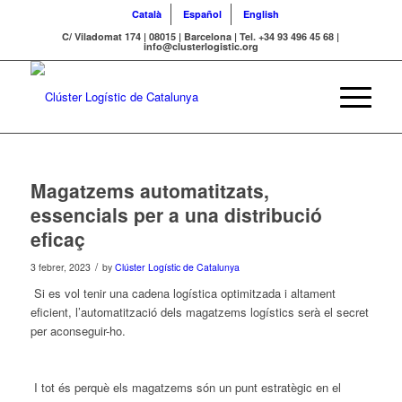
Català
Español
English
C/ Viladomat 174 | 08015 | Barcelona | Tel. +34 93 496 45 68 |
info@clusterlogistic.org
Magatzems automatitzats,
essencials per a una distribució
eficaç
/
3 febrer, 2023
by
Clúster Logístic de Catalunya
Si es vol tenir una cadena logística optimitzada i altament
eficient, l’automatització dels magatzems logístics serà el secret
per aconseguir-ho.
I tot és perquè els magatzems són un punt estratègic en el