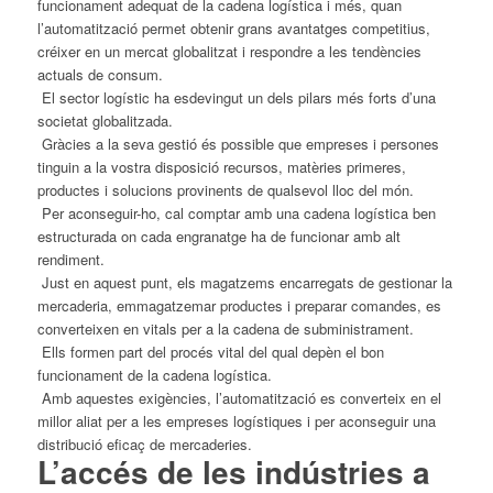
funcionament adequat de la cadena logística i més, quan
l’automatització permet obtenir grans avantatges competitius,
créixer en un mercat globalitzat i respondre a les tendències
actuals de consum.
El sector logístic ha esdevingut un dels pilars més forts d’una
societat globalitzada.
Gràcies a la seva gestió és possible que empreses i persones
tinguin a la vostra disposició recursos, matèries primeres,
productes i solucions provinents de qualsevol lloc del món.
Per aconseguir-ho, cal comptar amb una cadena logística ben
estructurada on cada engranatge ha de funcionar amb alt
rendiment.
Just en aquest punt, els magatzems encarregats de gestionar la
mercaderia, emmagatzemar productes i preparar comandes, es
converteixen en vitals per a la cadena de subministrament.
Ells formen part del procés vital del qual depèn el bon
funcionament de la cadena logística.
Amb aquestes exigències, l’automatització es converteix en el
millor aliat per a les empreses logístiques i per aconseguir una
distribució eficaç de mercaderies.
L’accés de les indústries a