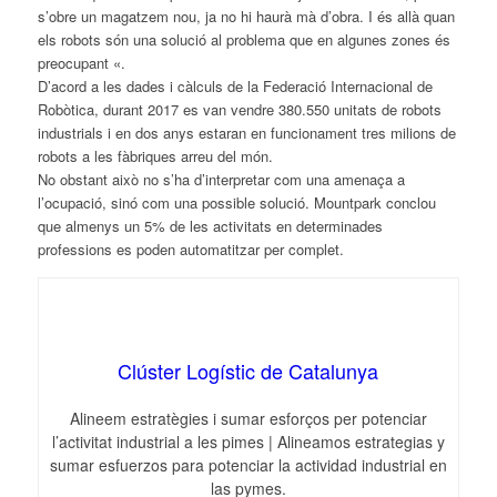
s’obre un magatzem nou, ja no hi haurà mà d’obra. I és allà quan
els robots són una solució al problema que en algunes zones és
preocupant «.
D’acord a les dades i càlculs de la Federació Internacional de
Robòtica, durant 2017 es van vendre 380.550 unitats de robots
industrials i en dos anys estaran en funcionament tres milions de
robots a les fàbriques arreu del món.
No obstant això no s’ha d’interpretar com una amenaça a
l’ocupació, sinó com una possible solució. Mountpark conclou
que almenys un 5% de les activitats en determinades
professions es poden automatitzar per complet.
Clúster Logístic de Catalunya
Alineem estratègies i sumar esforços per potenciar
l’activitat industrial a les pimes | Alineamos estrategias y
sumar esfuerzos para potenciar la actividad industrial en
las pymes.