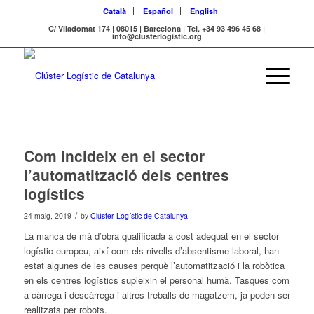
Català
Español
English
C/ Viladomat 174 | 08015 | Barcelona | Tel. +34 93 496 45 68 |
info@clusterlogistic.org
Com incideix en el sector
l’automatització dels centres
logístics
/
24 maig, 2019
by
Clúster Logístic de Catalunya
La manca de mà d’obra qualificada a cost adequat en el sector
logístic europeu, així com els nivells d’absentisme laboral, han
estat algunes de les causes perquè l’automatització i la robòtica
en els centres logístics supleixin el personal humà. Tasques com
a càrrega i descàrrega i altres treballs de magatzem, ja poden ser
realitzats per robots.