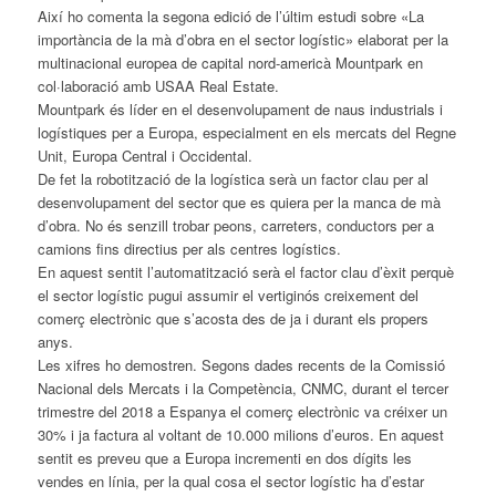
Així ho comenta la segona edició de l’últim estudi sobre «La
importància de la mà d’obra en el sector logístic» elaborat per la
multinacional europea de capital nord-americà Mountpark en
col·laboració amb USAA Real Estate.
Mountpark és líder en el desenvolupament de naus industrials i
logístiques per a Europa, especialment en els mercats del Regne
Unit, Europa Central i Occidental.
De fet la robotització de la logística serà un factor clau per al
desenvolupament del sector que es quiera per la manca de mà
d’obra. No és senzill trobar peons, carreters, conductors per a
camions fins directius per als centres logístics.
En aquest sentit l’automatització serà el factor clau d’èxit perquè
el sector logístic pugui assumir el vertiginós creixement del
comerç electrònic que s’acosta des de ja i durant els propers
anys.
Les xifres ho demostren. Segons dades recents de la Comissió
Nacional dels Mercats i la Competència, CNMC, durant el tercer
trimestre del 2018 a Espanya el comerç electrònic va créixer un
30% i ja factura al voltant de 10.000 milions d’euros. En aquest
sentit es preveu que a Europa incrementi en dos dígits les
vendes en línia, per la qual cosa el sector logístic ha d’estar