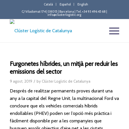
Català
Español
English
C/ Viladomat 174 | 08015 | Barcelona | Tel. +34 93 496 45 68 |
info@clusterlogistic.org
Furgonetes híbrides, un mitjà per reduir les
emissions del sector
/
9 agost, 2019
by
Clúster Logístic de Catalunya
Després de realitzar permanents proves durant una
any a la capital del Regne Unit, la multinacional Ford va
concloure que els vehicles comercials híbrids
endollables (PHEV) poden ser l’opció més pràctica i
fàcilment disponible per a les companyies que
busquen assolir objectius d’aire net a les ciutats.