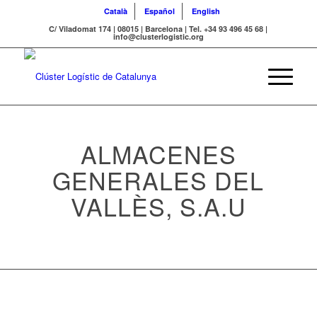
Català
Español
English
C/ Viladomat 174 | 08015 | Barcelona | Tel. +34 93 496 45 68 |
info@clusterlogistic.org
ALMACENES
GENERALES DEL
VALLÈS, S.A.U